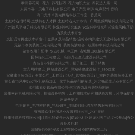
泰州养花网 - 花卉_养花技巧_花卉知识大全_养花达人第一网
东莞市喜一贝电子科技有限公司 电子产品 喇叭 电声配件 音响
海口龙华卓盈电网络科技工作室
香瓜网
土默特右招聘网-土默特右人才网-土默特右人才市场
广州燃狐网络科技有限公司
广州德凡平电子科技有限公司|林业科学研究服务|农业科学研究和试验发展|电子防
伪系统技术开发
废旧沥青再生技术研发-非金属矿及制品销售-温岭市纳洋建筑工业科技有限公司
无锡市泰美装饰工程有限公司_装饰装潢服务
杭州御牛科技有限公司
销售农用车配件_农业机械_冲压件_诸城悦山机械有限公司
园林绿化工程建设、高邮丹钰生态建设有限公司
青岛贵菲制帽有限公司，帽子加工，帽子销售
宜宾网站建设_网站建设公司_网站搭建建设制作_seo优化
安徽康喜装饰设计有限公司_工程设计活动_饰物装饰设计_室内外装饰装修工程
黄石市恒风牛奶公司-乳制品加工
化学药品制剂的制造_河北畅诺维药业有限公司
永州市泰妍饰品有限公司-珠宝首饰及有关物品制造
泉州幸运机械有限公司，机械设备销售，工程和技术研究和试验发展，环境保护专
用设备制造
电车销售_充电桩销售_轮胎销售_南阳雅莱巴汽车销售服务有限公司
海南峰欧莲休闲渔业发展有限公司_水产养殖
赣州祥维科技有限公司|计算机软硬件开发|信息化社区建设相关产品|办公用品|办公
设备及耗材
荥阳安竹钢构安装工程有限公司 钢结构安装工程