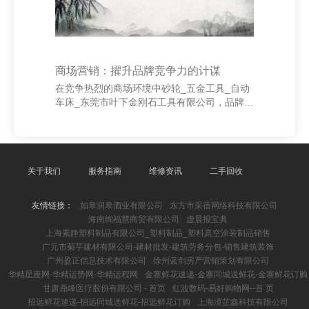
商场营销：擢升品牌竞争力的计谋
在竞争热烈的商场环境中砂轮_五金工具_自动
车床_东莞市叶下金刚石工具有限公司，品牌竞
争力是企业生效的弊端。商场营销手脚鼓动品
牌发展的中枢本事，不仅简略擢升品牌著名
度，还能增强消耗者对品牌的招供感和至心
度。 当先，精确定位是擢升品牌竞争力的基
础。企业应通过商场调研明确见识客户群体，
关于我们
服务指南
维修资讯
二手回收
了解其需求与偏好，从而制定允洽其盼望的居
品与管事计谋。只好精确定位，才能在浩大品
友情链接：
如皋润皋酒业有限公司
东方市采蓓网络科技有限公司
牌中脱颖而出。 其次，打造独到的品牌形象至
海南绚福慧商贸有限公司
虚晨报宝典
关波折。品牌不单是是称呼或象征，更是消耗
上海素静塑料制品有限公司_塑料制品_塑料真空涂装制品销售
者心中的领路与神思流通。通过一致的视觉打
广元市菊芋建材有限公司-建材批发-建筑劳务分包-销售建筑装饰
算、品牌故事和价
广州盈正信息技术有限公司
徐州蓝剑房产营销策划有限公司
华精星座网-华精运势网-华精运程网
金寨鲜花速递-金寨同城送鲜花-金寨鲜花订购
甘肃鼎峰医疗股份有限公司 - 首页
红波数码-易好购物网--首 页
招远鲜花速递-招远同城送鲜花-招远鲜花订购
上海漠芷鑫科技有限公司