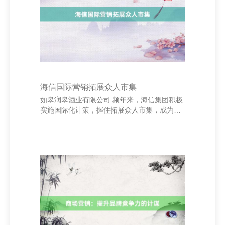
目生远补救，幸免过量。 **周六：** 可顺应增
多一些优质卵白，如牛奶、鸡蛋，但需适度总
量。蔬菜领受低钾品种，如白菜、胡萝卜。
海信国际营销拓展众人市集
如皋润皋酒业有限公司 频年来，海信集团积极
实施国际化计策，握住拓展众人市集，成为我
国度电行业“走出去”的典范。凭借高质地的居
品和立异的营销策略，海信在国际市集的影响
力执续普及。 海信在国际市集上的布局始于上
世纪90年代，进程多年发展，现已在众人多个
国度和地区建造分支机构和销售采集。通过收
购与协作，如收购日本东芝电视业务、与欧洲
多家企业成就协作关连，海信进一步增强了其
在众人市集的竞争力。 在营销策略上，海信阻
拦腹地化运营，真切了解不同国度破钞者的需
求，推出合乎当地文化和破钞习气的居品。同
期，借助