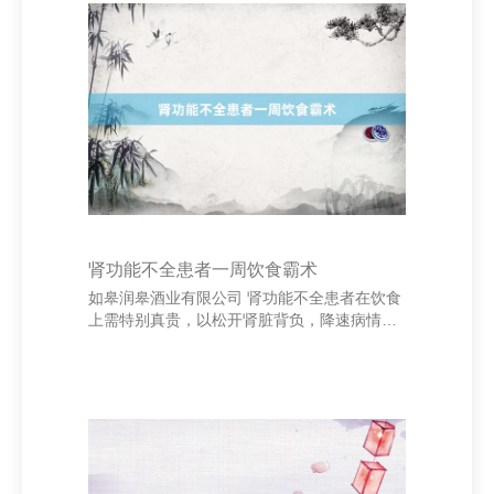
银行日志账；如期与银行对账，保证账实相
符；协助完成月度、年度财务报表的编制；以
及处理与财务有关的其他事务。 如皋润皋酒业
有限公司 为胜任这一岗亭，出纳东谈主员需具
备一定的专科修养和技能。最初，应具备财
务、司帐等有关专科配景，纯属国度财务规矩
和司帐准则。其次
肾功能不全患者一周饮食霸术
如皋润皋酒业有限公司 肾功能不全患者在饮食
上需特别真贵，以松开肾脏背负，降速病情发
展。合理的饮食处置有助于适度卵白质、钠、
钾和磷的摄入量砂轮_五金工具_自动车床_东
莞市叶下金刚石工具有限公司，保管养分均
衡。 **周一至周五：** 以低卵白、低盐、低钾
为主。早餐可领受米粥、馒头、煮鸡蛋；午餐
和晚餐以蔬菜、小数瘦肉（如鸡肉、鱼肉）为
主，幸免豆类和动物内脏。逐日饮水量凭据医